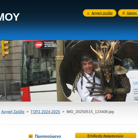
 ΜΟΥ
Αρχική σελίδα
Χάρτης 
Αρχική Σελίδα
>
ΓΟΠ1 2024-2025
>
IMG_20250515_123408.jpg
Προηγούμενο
Επίδειξη διαφανειών