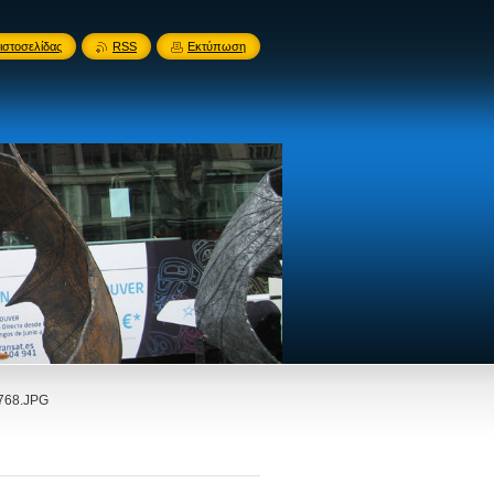
ιστοσελίδας
RSS
Εκτύπωση
768.JPG